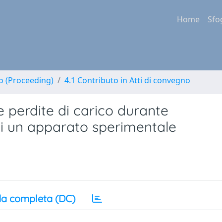
Home
Sfo
no (Proceeding)
4.1 Contributo in Atti di convegno
e perdite di carico durante
di un apparato sperimentale
a completa (DC)