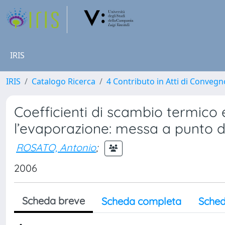
IRIS
IRIS
Catalogo Ricerca
4 Contributo in Atti di Conveg
Coefficienti di scambio termico 
l’evaporazione: messa a punto 
ROSATO, Antonio
;
2006
Scheda breve
Scheda completa
Sched