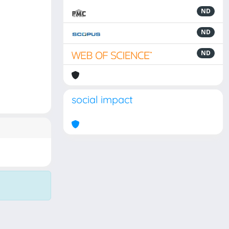
ND
ND
ND
social impact