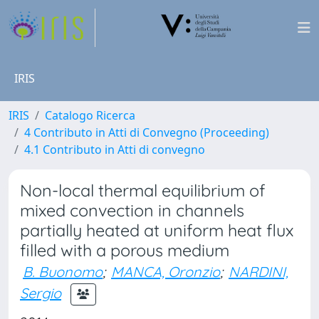
IRIS
IRIS
Catalogo Ricerca
4 Contributo in Atti di Convegno (Proceeding)
4.1 Contributo in Atti di convegno
Non-local thermal equilibrium of
mixed convection in channels
partially heated at uniform heat flux
filled with a porous medium
B. Buonomo
;
MANCA, Oronzio
;
NARDINI,
Sergio