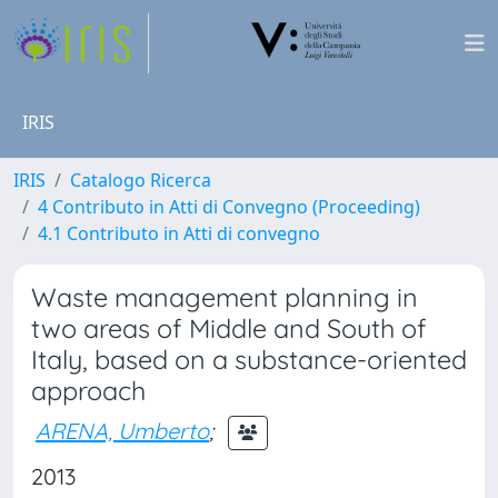
IRIS
IRIS
Catalogo Ricerca
4 Contributo in Atti di Convegno (Proceeding)
4.1 Contributo in Atti di convegno
Waste management planning in
two areas of Middle and South of
Italy, based on a substance-oriented
approach
ARENA, Umberto
;
2013