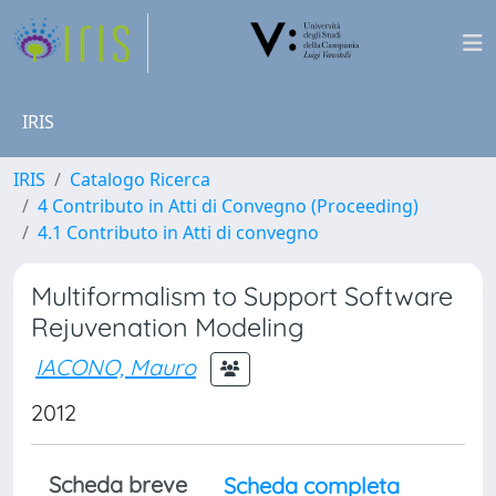
IRIS
IRIS
Catalogo Ricerca
4 Contributo in Atti di Convegno (Proceeding)
4.1 Contributo in Atti di convegno
Multiformalism to Support Software
Rejuvenation Modeling
IACONO, Mauro
2012
Scheda breve
Scheda completa