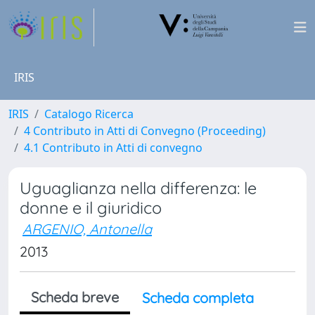
IRIS
IRIS
Catalogo Ricerca
4 Contributo in Atti di Convegno (Proceeding)
4.1 Contributo in Atti di convegno
Uguaglianza nella differenza: le
donne e il giuridico
ARGENIO, Antonella
2013
Scheda breve
Scheda completa