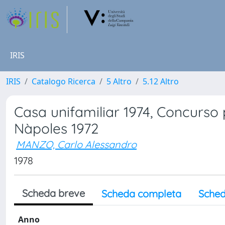
IRIS
IRIS
Catalogo Ricerca
5 Altro
5.12 Altro
Casa unifamiliar 1974, Concurso 
Nàpoles 1972
MANZO, Carlo Alessandro
1978
Scheda breve
Scheda completa
Sched
Anno