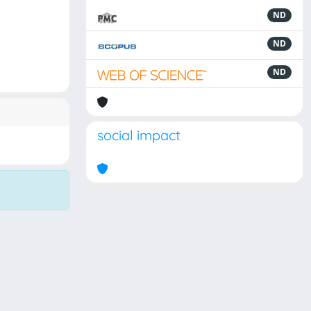
ND
ND
ND
social impact