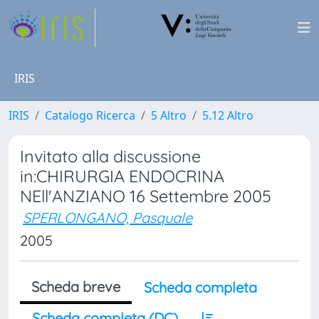
IRIS
IRIS
Catalogo Ricerca
5 Altro
5.12 Altro
Invitato alla discussione
in:CHIRURGIA ENDOCRINA
NEll'ANZIANO 16 Settembre 2005
SPERLONGANO, Pasquale
2005
Scheda breve
Scheda completa
Scheda completa (DC)