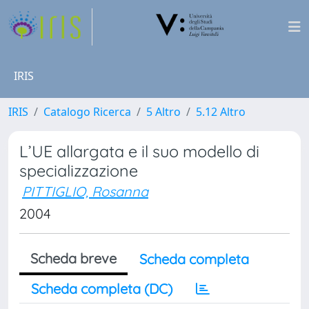
IRIS
IRIS
Catalogo Ricerca
5 Altro
5.12 Altro
L’UE allargata e il suo modello di
specializzazione
PITTIGLIO, Rosanna
2004
Scheda breve
Scheda completa
Scheda completa (DC)