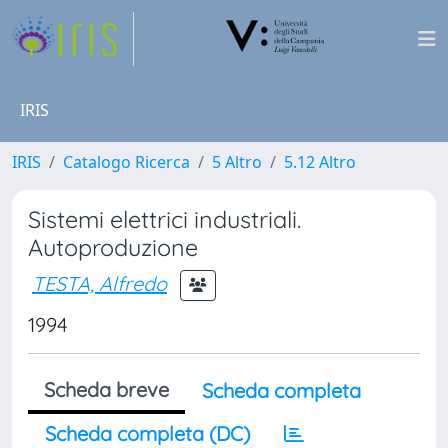
IRIS
IRIS
Catalogo Ricerca
5 Altro
5.12 Altro
Sistemi elettrici industriali.
Autoproduzione
TESTA, Alfredo
1994
Scheda breve
Scheda completa
Scheda completa (DC)