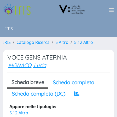
IRIS
IRIS
Catalogo Ricerca
5 Altro
5.12 Altro
VOCE GENS ATERNIA
MONACO, Lucia
Scheda breve
Scheda completa
Scheda completa (DC)
Appare nelle tipologie:
5.12 Altro