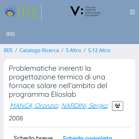
IRIS
IRIS
Catalogo Ricerca
5 Altro
5.12 Altro
Problematiche inerenti la
progettazione termica di una
fornace solare nell’ambito del
programma Elioslab
MANCA, Oronzio
;
NARDINI, Sergio
;
2008
Scheda breve
Scheda completa