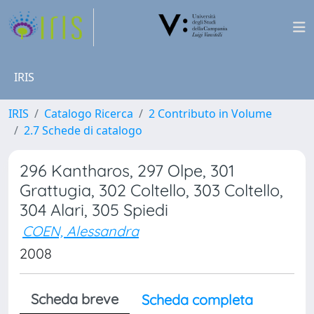
IRIS
IRIS
Catalogo Ricerca
2 Contributo in Volume
2.7 Schede di catalogo
296 Kantharos, 297 Olpe, 301
Grattugia, 302 Coltello, 303 Coltello,
304 Alari, 305 Spiedi
COEN, Alessandra
2008
Scheda breve
Scheda completa