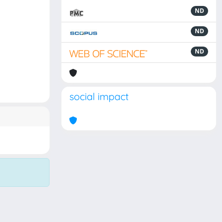
ND
ND
ND
social impact