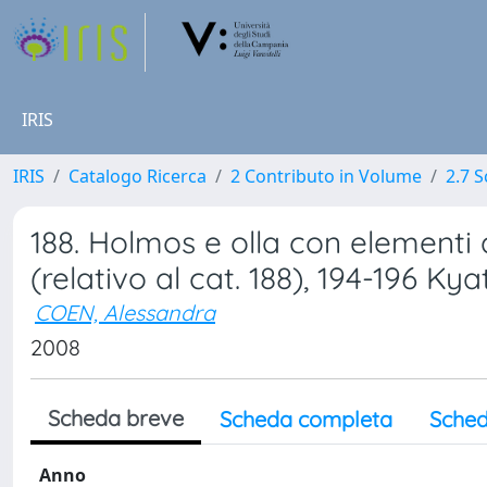
IRIS
IRIS
Catalogo Ricerca
2 Contributo in Volume
2.7 
188. Holmos e olla con elementi 
(relativo al cat. 188), 194-196 Kya
COEN, Alessandra
2008
Scheda breve
Scheda completa
Sched
Anno