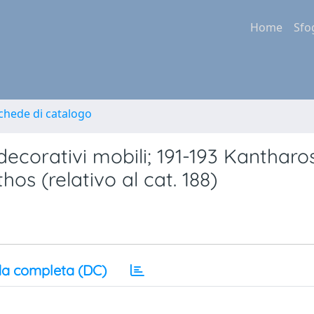
Home
Sfo
Schede di catalogo
decorativi mobili; 191-193 Kantharo
thos (relativo al cat. 188)
a completa (DC)