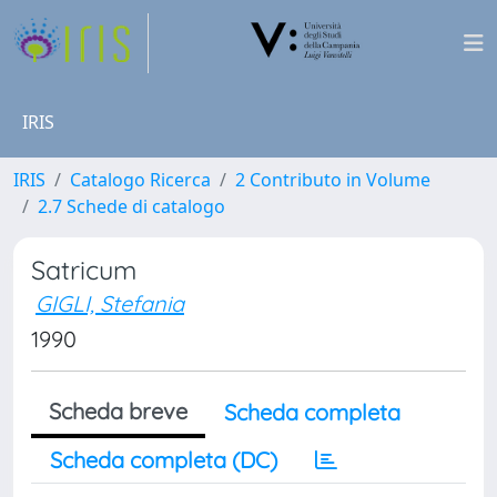
IRIS
IRIS
Catalogo Ricerca
2 Contributo in Volume
2.7 Schede di catalogo
Satricum
GIGLI, Stefania
1990
Scheda breve
Scheda completa
Scheda completa (DC)