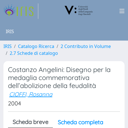
IRIS
IRIS
Catalogo Ricerca
2 Contributo in Volume
2.7 Schede di catalogo
Costanzo Angelini: Disegno per la
medaglia commemorativa
dell’abolizione della feudalità
CIOFFI, Rosanna
2004
Scheda breve
Scheda completa