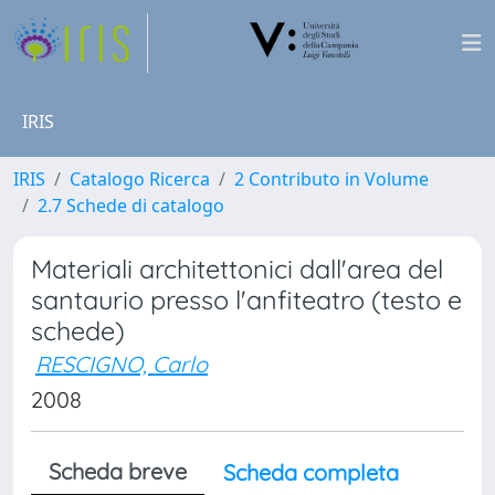
IRIS
IRIS
Catalogo Ricerca
2 Contributo in Volume
2.7 Schede di catalogo
Materiali architettonici dall'area del
santaurio presso l'anfiteatro (testo e
schede)
RESCIGNO, Carlo
2008
Scheda breve
Scheda completa