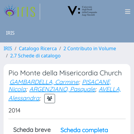
IRIS
IRIS
Catalogo Ricerca
2 Contributo in Volume
2.7 Schede di catalogo
Pio Monte della Misericordia Church
GAMBARDELLA, Carmine
;
PISACANE,
Nicola
;
ARGENZIANO, Pasquale
;
AVELLA,
Alessandra
;
2014
Scheda breve
Scheda completa