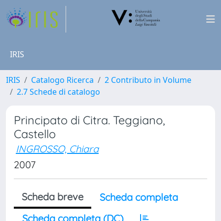
IRIS
IRIS
Catalogo Ricerca
2 Contributo in Volume
2.7 Schede di catalogo
Principato di Citra. Teggiano,
Castello
INGROSSO, Chiara
2007
Scheda breve
Scheda completa
Scheda completa (DC)