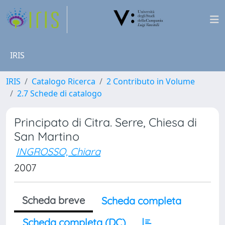
IRIS
IRIS
Catalogo Ricerca
2 Contributo in Volume
2.7 Schede di catalogo
Principato di Citra. Serre, Chiesa di
San Martino
INGROSSO, Chiara
2007
Scheda breve
Scheda completa
Scheda completa (DC)