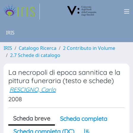
IRIS
IRIS
Catalogo Ricerca
2 Contributo in Volume
2.7 Schede di catalogo
La necropoli di epoca sannitica e la
pittura funeraria (testo e schede)
RESCIGNO, Carlo
2008
Scheda breve
Scheda completa
Scheda completa (DC)