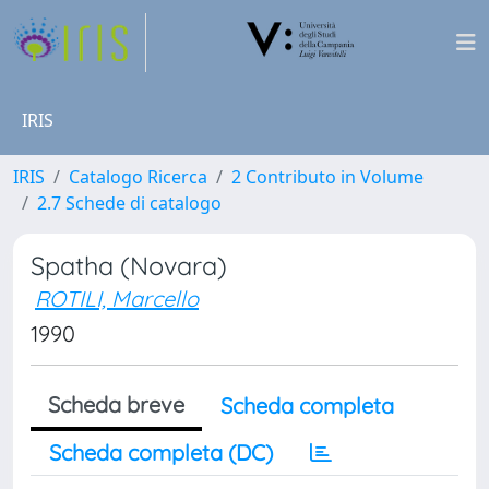
IRIS
IRIS
Catalogo Ricerca
2 Contributo in Volume
2.7 Schede di catalogo
Spatha (Novara)
ROTILI, Marcello
1990
Scheda breve
Scheda completa
Scheda completa (DC)