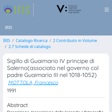
IRIS
IRIS
Catalogo Ricerca
2 Contributo in Volume
2.7 Schede di catalogo
Sigillo di Guaimario IV principe di
Salerno(associato nel governo col
padre Guaimario III nel 1018-1052)
MOTTOLA, Francesco
1991
Abstract