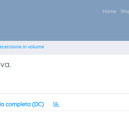
Home
Sfo
Recensione in volume
va.
a completa (DC)