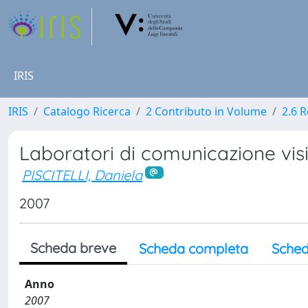
IRIS
IRIS
Catalogo Ricerca
2 Contributo in Volume
2.6 
Laboratori di comunicazione visi
PISCITELLI, Daniela
2007
Scheda breve
Scheda completa
Sched
Anno
2007