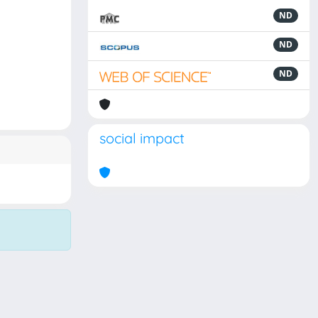
ND
ND
ND
social impact