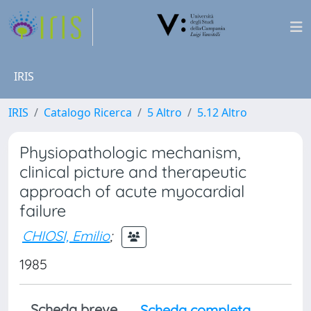
IRIS
IRIS
Catalogo Ricerca
5 Altro
5.12 Altro
Physiopathologic mechanism,
clinical picture and therapeutic
approach of acute myocardial
failure
CHIOSI, Emilio
;
1985
Scheda breve
Scheda completa