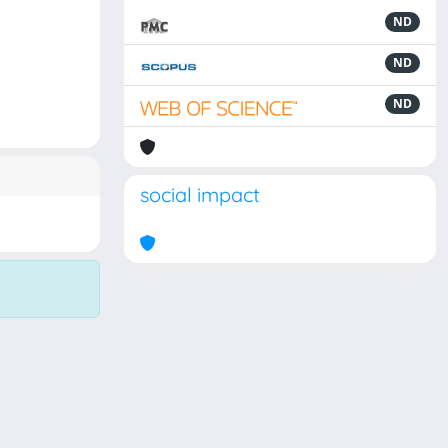
ND
ND
ND
social impact