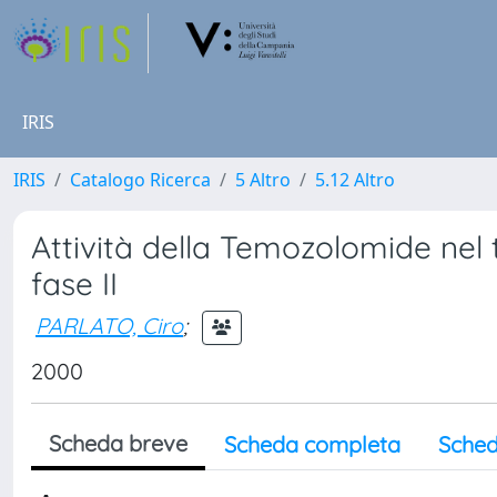
IRIS
IRIS
Catalogo Ricerca
5 Altro
5.12 Altro
Attività della Temozolomide nel t
fase II
PARLATO, Ciro
;
2000
Scheda breve
Scheda completa
Sched