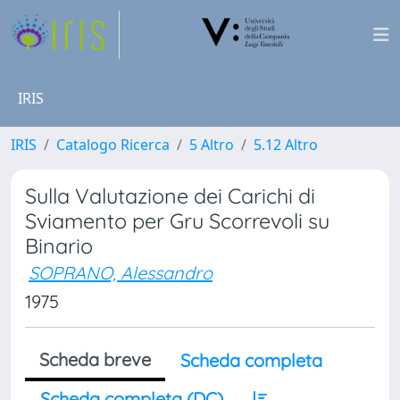
IRIS
IRIS
Catalogo Ricerca
5 Altro
5.12 Altro
Sulla Valutazione dei Carichi di
Sviamento per Gru Scorrevoli su
Binario
SOPRANO, Alessandro
1975
Scheda breve
Scheda completa
Scheda completa (DC)