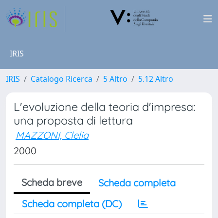
IRIS
IRIS
Catalogo Ricerca
5 Altro
5.12 Altro
L'evoluzione della teoria d'impresa:
una proposta di lettura
MAZZONI, Clelia
2000
Scheda breve
Scheda completa
Scheda completa (DC)