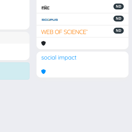
ND
ND
ND
social impact