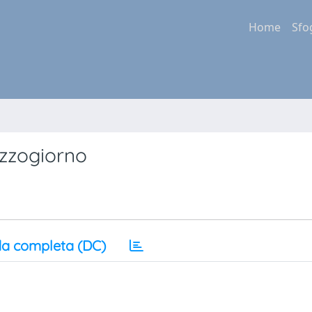
Home
Sfo
ezzogiorno
a completa (DC)