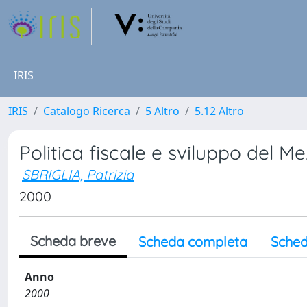
IRIS
IRIS
Catalogo Ricerca
5 Altro
5.12 Altro
Politica fiscale e sviluppo del M
SBRIGLIA, Patrizia
2000
Scheda breve
Scheda completa
Sched
Anno
2000