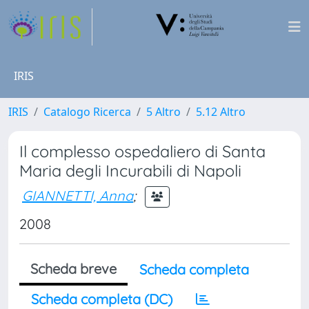
IRIS
IRIS
Catalogo Ricerca
5 Altro
5.12 Altro
Il complesso ospedaliero di Santa
Maria degli Incurabili di Napoli
GIANNETTI, Anna
;
2008
Scheda breve
Scheda completa
Scheda completa (DC)