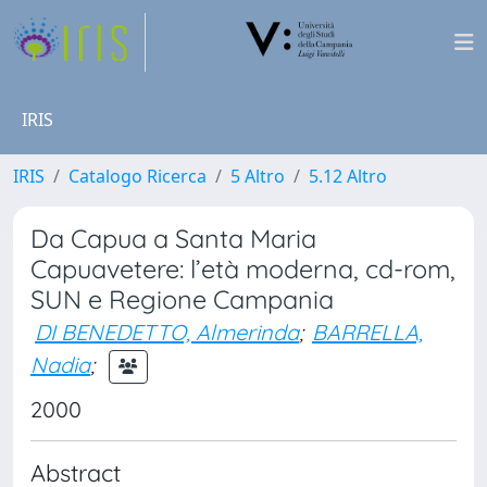
IRIS
IRIS
Catalogo Ricerca
5 Altro
5.12 Altro
Da Capua a Santa Maria
Capuavetere: l’età moderna, cd-rom,
SUN e Regione Campania
DI BENEDETTO, Almerinda
;
BARRELLA,
Nadia
;
2000
Abstract