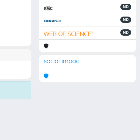
ND
ND
ND
social impact