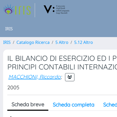
IRIS
IRIS
Catalogo Ricerca
5 Altro
5.12 Altro
IL BILANCIO DI ESERCIZIO ED I 
PRINCIPI CONTABILI INTERNAZI
MACCHIONI, Riccardo
;
2005
Scheda breve
Scheda completa
Sched