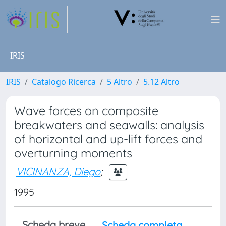
IRIS
IRIS
Catalogo Ricerca
5 Altro
5.12 Altro
Wave forces on composite
breakwaters and seawalls: analysis
of horizontal and up-lift forces and
overturning moments
VICINANZA, Diego
;
1995
Scheda breve
Scheda completa