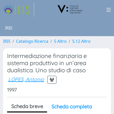
IRIS
IRIS
Catalogo Ricerca
5 Altro
5.12 Altro
Intermediazione finanziaria e
sistema produttivo in un’area
dualistica. Uno studio di caso
LOPES, Antonio
1997
Scheda breve
Scheda completa