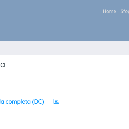
Home
Sfo
ra
a completa (DC)