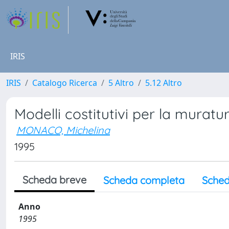
IRIS
IRIS
Catalogo Ricerca
5 Altro
5.12 Altro
Modelli costitutivi per la muratu
MONACO, Michelina
1995
Scheda breve
Scheda completa
Sched
Anno
1995