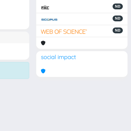
ND
ND
ND
social impact