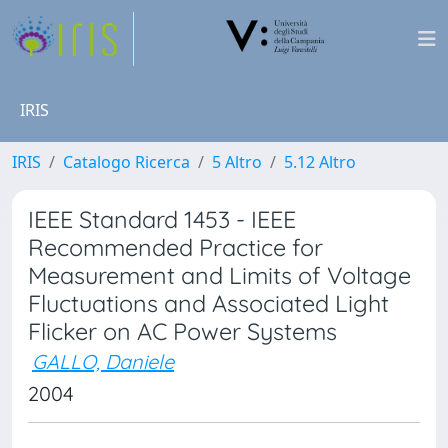
IRIS
IRIS
Catalogo Ricerca
5 Altro
5.12 Altro
IEEE Standard 1453 - IEEE
Recommended Practice for
Measurement and Limits of Voltage
Fluctuations and Associated Light
Flicker on AC Power Systems
GALLO, Daniele
2004