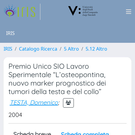
IRIS
IRIS
Catalogo Ricerca
5 Altro
5.12 Altro
Premio Unico SIO Lavoro
Sperimentale “L’osteopontina,
nuovo marker prognostico dei
tumori della testa e del collo”
TESTA, Domenico
;
2004
Scheda breve
Scheda completa