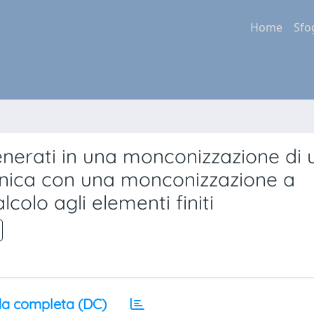
Home
Sfo
enerati in una monconizzazione di 
conica con una monconizzazione a
olo agli elementi finiti
a completa (DC)