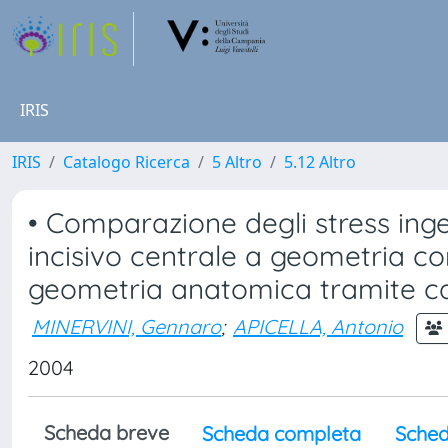
IRIS
IRIS
Catalogo Ricerca
5 Altro
5.12 Altro
• Comparazione degli stress ing
incisivo centrale a geometria 
geometria anatomica tramite calc
MINERVINI, Gennaro
;
APICELLA, Antonio
2004
Scheda breve
Scheda completa
Sched