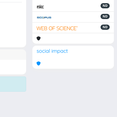
ND
ND
ND
social impact