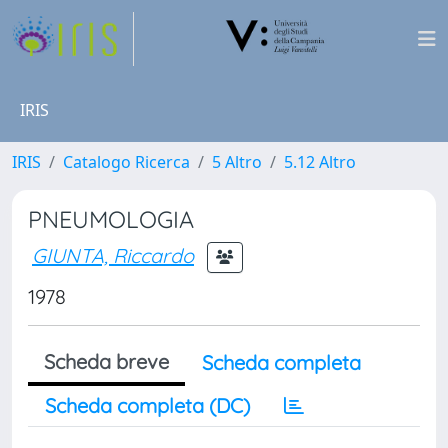
IRIS
IRIS
Catalogo Ricerca
5 Altro
5.12 Altro
PNEUMOLOGIA
GIUNTA, Riccardo
1978
Scheda breve
Scheda completa
Scheda completa (DC)