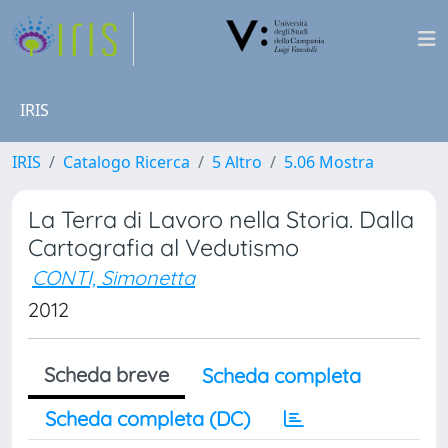
IRIS
IRIS
Catalogo Ricerca
5 Altro
5.06 Mostra
La Terra di Lavoro nella Storia. Dalla
Cartografia al Vedutismo
CONTI, Simonetta
2012
Scheda breve
Scheda completa
Scheda completa (DC)