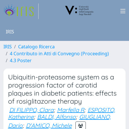
IRIS
IRIS
Catalogo Ricerca
4 Contributo in Atti di Convegno (Proceeding)
4.3 Poster
Ubiquitin-proteasome system as a
progression factor of carotid
plaques in diabetic patients: effects
of rosiglitazone therapy
DI FILIPPO, Clara
;
Marfella R
;
ESPOSITO,
Katherine
;
BALDI, Alfonso
;
GIUGLIANO,
Dario
;
D'AMICO, Michele