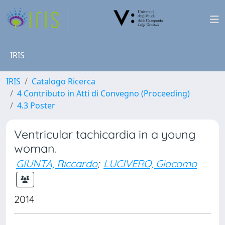
IRIS
IRIS
Catalogo Ricerca
4 Contributo in Atti di Convegno (Proceeding)
4.3 Poster
Ventricular tachicardia in a young
woman.
GIUNTA, Riccardo
;
LUCIVERO, Giacomo
2014