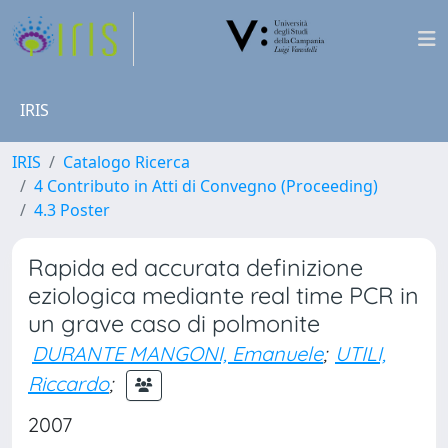
IRIS
IRIS
Catalogo Ricerca
4 Contributo in Atti di Convegno (Proceeding)
4.3 Poster
Rapida ed accurata definizione
eziologica mediante real time PCR in
un grave caso di polmonite
DURANTE MANGONI, Emanuele
;
UTILI,
Riccardo
;
2007