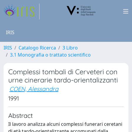
IRIS
IRIS
Catalogo Ricerca
3 Libro
3.1 Monografia o trattato scientifico
Complessi tombali di Cerveteri con
urne cinerarie tardo-orientalizzanti
COEN, Alessandra
1991
Abstract
Il lavoro analizza alcuni complessi funerari ceretani
di età tardo-orientalizzante accomunati dalla