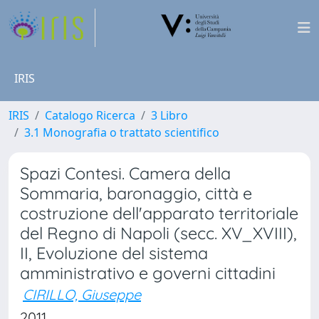
IRIS
IRIS
Catalogo Ricerca
3 Libro
3.1 Monografia o trattato scientifico
Spazi Contesi. Camera della
Sommaria, baronaggio, città e
costruzione dell'apparato territoriale
del Regno di Napoli (secc. XV_XVIII),
II, Evoluzione del sistema
amministrativo e governi cittadini
CIRILLO, Giuseppe
2011