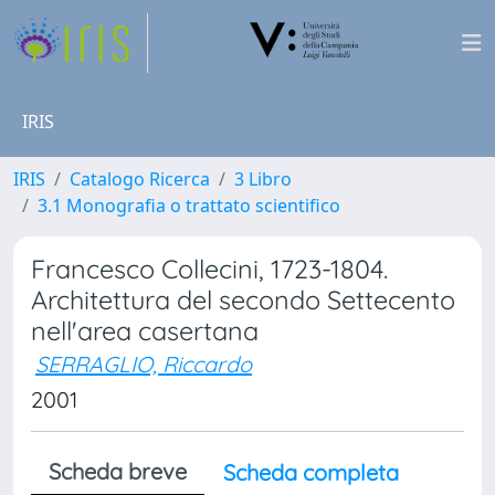
IRIS
IRIS
Catalogo Ricerca
3 Libro
3.1 Monografia o trattato scientifico
Francesco Collecini, 1723-1804.
Architettura del secondo Settecento
nell'area casertana
SERRAGLIO, Riccardo
2001
Scheda breve
Scheda completa