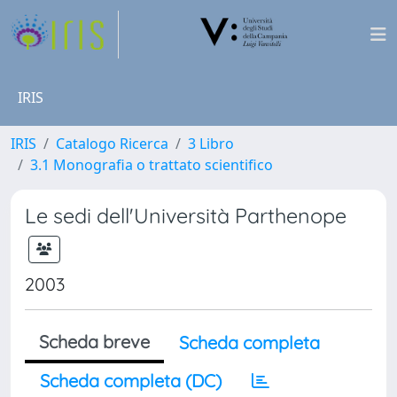
IRIS
IRIS
Catalogo Ricerca
3 Libro
3.1 Monografia o trattato scientifico
Le sedi dell'Università Parthenope
2003
Scheda breve
Scheda completa
Scheda completa (DC)