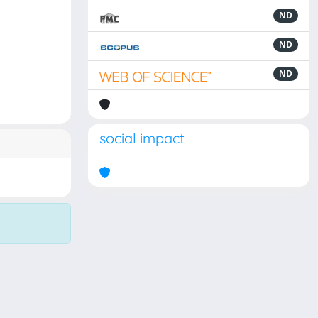
ND
ND
ND
social impact