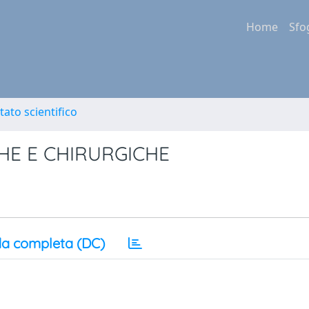
Home
Sfo
tato scientifico
CHE E CHIRURGICHE
a completa (DC)