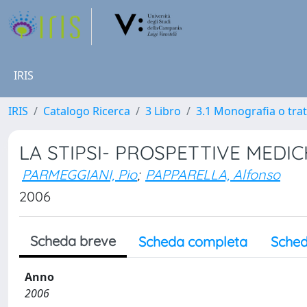
IRIS
IRIS
Catalogo Ricerca
3 Libro
3.1 Monografia o trat
LA STIPSI- PROSPETTIVE MEDI
PARMEGGIANI, Pio
;
PAPPARELLA, Alfonso
2006
Scheda breve
Scheda completa
Sched
Anno
2006