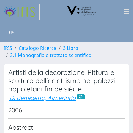
IRIS
IRIS
Catalogo Ricerca
3 Libro
3.1 Monografia o trattato scientifico
Artisti della decorazione. Pittura e
scultura dell'eclettismo nei palazzi
napoletani fin de siècle
Di Benedetto, Almerinda
2006
Abstract