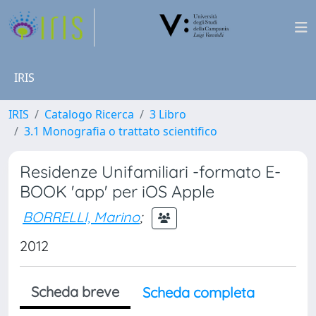
IRIS
IRIS
Catalogo Ricerca
3 Libro
3.1 Monografia o trattato scientifico
Residenze Unifamiliari -formato E-
BOOK 'app' per iOS Apple
BORRELLI, Marino
;
2012
Scheda breve
Scheda completa