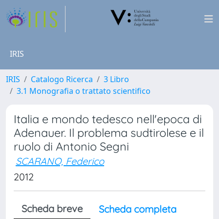
IRIS
IRIS
Catalogo Ricerca
3 Libro
3.1 Monografia o trattato scientifico
Italia e mondo tedesco nell'epoca di
Adenauer. Il problema sudtirolese e il
ruolo di Antonio Segni
SCARANO, Federico
2012
Scheda breve
Scheda completa